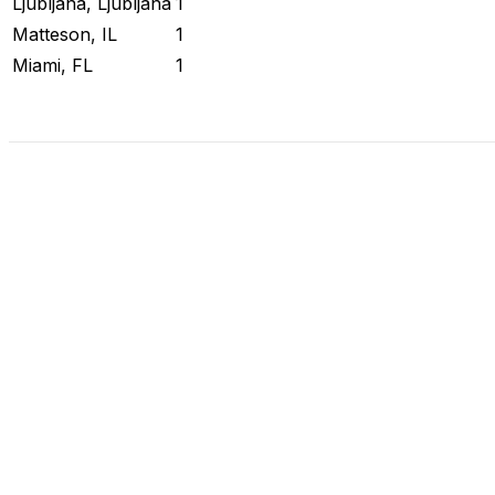
Ljubljana, Ljubljana
1
Matteson, IL
1
Miami, FL
1
Stato attuale