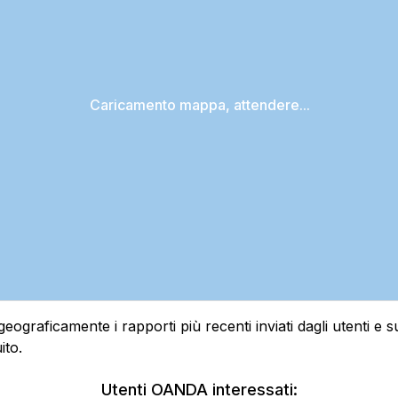
Caricamento mappa, attendere...
raficamente i rapporti più recenti inviati dagli utenti e sui
ito.
Utenti OANDA interessati: