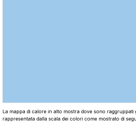
La mappa di calore in alto mostra dove sono raggruppati geog
rappresentata dalla scala dei colori come mostrato di segu