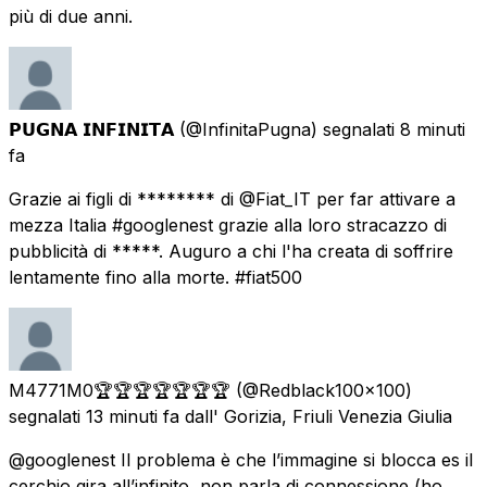
più di due anni.
𝗣𝗨𝗚𝗡𝗔 𝗜𝗡𝗙𝗜𝗡𝗜𝗧𝗔
(@InfinitaPugna) segnalati
8 minuti
fa
Grazie ai figli di ******** di @Fiat_IT per far attivare a
mezza Italia #googlenest grazie alla loro stracazzo di
pubblicità di *****. Auguro a chi l'ha creata di soffrire
lentamente fino alla morte. #fiat500
M4771M0🏆🏆🏆🏆🏆🏆🏆
(@Redblack100x100)
segnalati
13 minuti fa
dall' Gorizia, Friuli Venezia Giulia
@googlenest Il problema è che l’immagine si blocca es il
cerchio gira all’infinito, non parla di connessione (ho