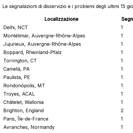
Le segnalazioni di disservizio e i problemi degli ultimi 15 gi
Localizzazione
Segn
Delhi, NCT
1
Montélimar, Auvergne-Rhône-Alpes
1
Jujurieux, Auvergne-Rhône-Alpes
1
Boppard, Rheinland-Pfalz
1
Torrington, CT
1
Cametá, PA
1
Paulista, PE
1
Rondonópolis, MT
1
Troyes, ACAL
1
Châtelet, Wallonia
1
Brighton, England
2
Paris, Île-de-France
1
Avranches, Normandy
1